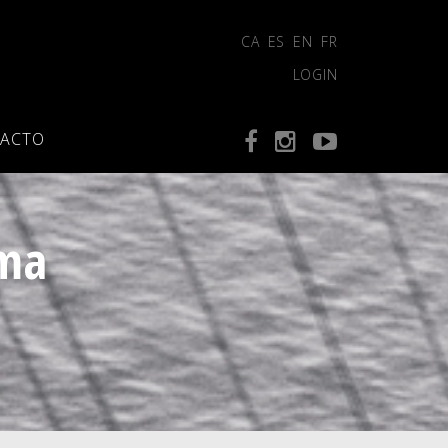
CA
ES
EN
FR
LOGIN
ACTO
lma