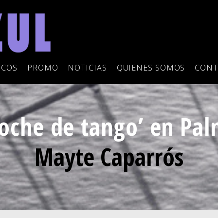
SCOS
PROMO
NOTICIAS
QUIENES SOMOS
CONT
oche de tango’ en Pa
Mayte Caparrós