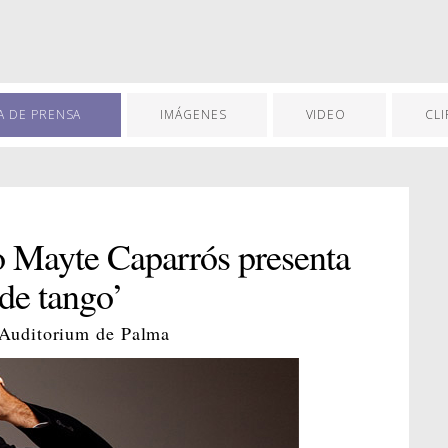
A DE PRENSA
IMÁGENES
VIDEO
CLI
 Mayte Caparrós presenta
de tango’
l Auditorium de Palma