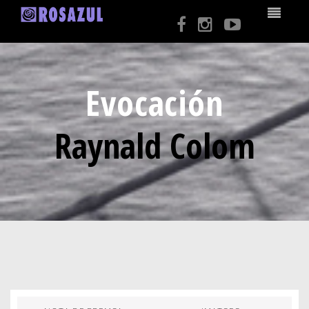
Evocación
Raynald Colom