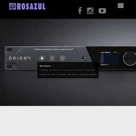
Antelope
L'estudi incorpora el conversor Antelope Orion 32:
Donem un salt a la gama alta de la conversió digital