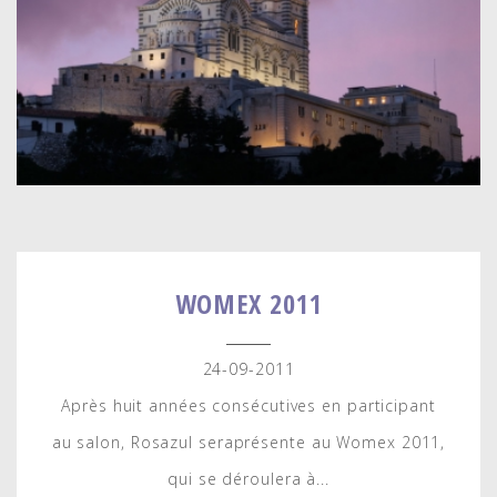
WOMEX 2011
24-09-2011
Après huit années consécutives en participant
au salon, Rosazul seraprésente au Womex 2011,
qui se déroulera à...