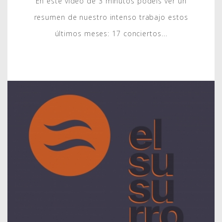
En este video de 3 minutos podéis ver un
resumen de nuestro intenso trabajo estos
últimos meses: 17 conciertos...